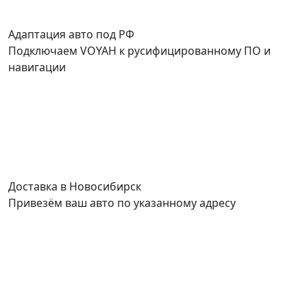
Адаптация авто под РФ
Подключаем VOYAH к русифицированному ПО и
навигации
Доставка в Новосибирск
С
Привезём ваш авто по указанному адресу
П
д